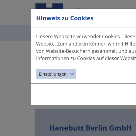
Hinweis zu Cookies
Das sind WIR
Leistun
Unsere Webseite verwendet Cookies. Diese h
Website. Zum anderen können wir mit Hilfe
Berlin
von Website-Besuchern gesammelt und ausge
Informationen zu Cookies auf dieser Websit
Das sind WIR
Standorte
Berlin
Einstellungen
Berlin
Hanebutt Berlin GmbH