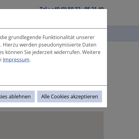
Tel.:
+49 (0) 50 32 - 95 21 40
E
|
EN
Mail:
info(at)hanebutt.de
ontakt
Anfrageportal
 die grundlegende Funktionalität unserer
rn. Hierzu werden pseudonymisierte Daten
 können Sie jederzeit widerrufen. Weitere
im
Impressum
.
kies ablehnen
Alle Cookies akzeptieren